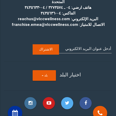
المتحدة
هاتف ارضي:
٠٤ ـ ٣٢٧٣٥٧٤ / ٠٤-٣٤٣٥٦٣٣
الفاكس:
٠٤-٣٤٣٥٦٣٦
البريد الإلكتروني:
reachus@vlccwellness.com
الاتصال للامتياز:
franchise.emea@vlccwellness.com
اختيار البلد
T
بلد
O
G
G
L
E
D
R
O
P
D