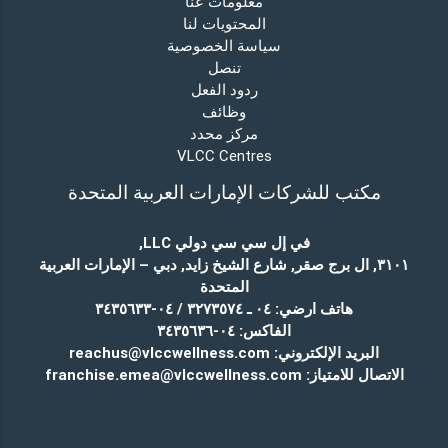
معلومات عنا
المحتويات لنا
سياسة الخصوصية
تنصل
ردود الفعل
وظائف
مركز محدد
VLCC Centres
مكتب للشركات الإمارات العربية المتحدة
في إل سي سي دولي LLC
,
٣١٠١, ال برج صقر, شارع الشيخ زايد, دبي – الإمارات العربية
المتحدة
هاتف ارضي:
٠٤ ـ ٣٢٧٣٥٧٤ / ٠٤-٣٤٣٥٦٣٣
الفاكس:
٠٤-٣٤٣٥٦٣٦
البريد الإلكتروني:
reachus@vlccwellness.com
الاتصال للامتياز:
franchise.emea@vlccwellness.com