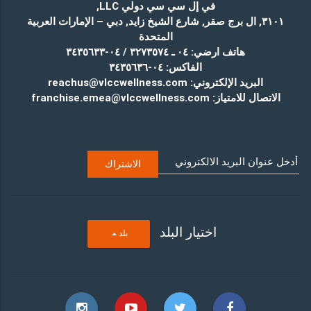
في إل سي سي دولي LLC
,
٣١٠١, ال برج صقر, شارع الشيخ زايد, دبي – الإمارات العربية
المتحدة
هاتف ارضي:
٠٤ ـ ٣٢٧٣٥٧٤ / ٠٤-٣٤٣٥٦٣٣
الفاكس:
٠٤-٣٤٣٥٦٣٦
البريد الإلكتروني:
reachus@vlccwellness.com
الاتصال للامتياز:
franchise.emea@vlccwellness.com
اختيار البلد
T
بلد
O
G
G
L
E
D
R