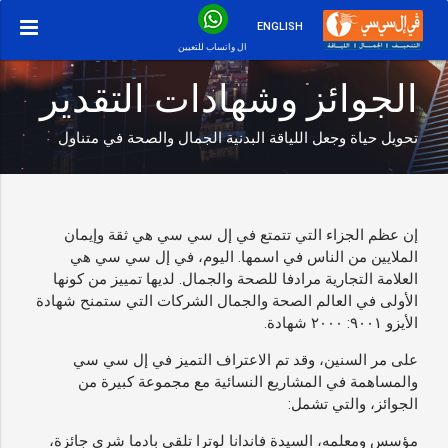
ENGLISH
ال واتساب للتعيين
الجوائز وشهادات التقدير
تحويل حياة وجعل اللياقة البدنية الجمال والصحة في متناول
إن عظم الجزاء التي تتمتع في إل سي سي هي ثقة وإيمان
الملايين من الناس في اسمها. اليوم، في إل سي سي هي
العلامة التجارية مرادفا للصحة والجمال. لديها تمييز من كونها
الأولى في العالم الصحة والجمال الشركات التي ستمنح شهادة
الأيزو ٩٠٠١: ٢٠٠٠ شهادة.
على مر السنين، وقد تم الاعتراف التميز في إل سي سي
والمساهمة في المشاريع النسائية مع مجموعة كبيرة من
الجوائز، والتي تشمل:
مؤسس ومعلمه، السيدة فاندانا لوترا تلقى بادما شري جائزة،