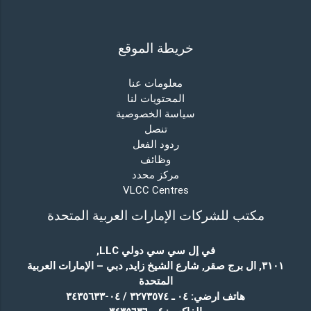
خريطة الموقع
معلومات عنا
المحتويات لنا
سياسة الخصوصية
تنصل
ردود الفعل
وظائف
مركز محدد
VLCC Centres
مكتب للشركات الإمارات العربية المتحدة
في إل سي سي دولي LLC
,
٣١٠١, ال برج صقر, شارع الشيخ زايد, دبي – الإمارات العربية
المتحدة
هاتف ارضي:
٠٤ ـ ٣٢٧٣٥٧٤ / ٠٤-٣٤٣٥٦٣٣