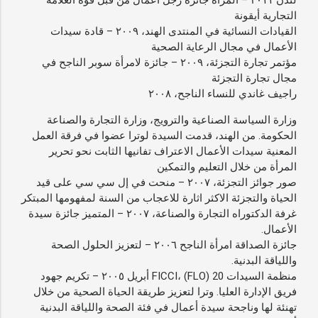
التجارية أيقونة
القيادات النسائية في المنتدى الهند، ٢٠٠٩ – قادة سيدات
الأعمال في مجال الرعاية الصحية
مؤتمر تجارة التجزئة، ٢٠٠٩ – جائزة لامرأة سوبر الناجح في
مجال تجارة التجزئة
راجيف غاندي للنساء الناجح، ٢٠٠٨
وزارة السياسة الصناعية والترويج، وزارة التجارة والصناعة
الحكومة. من الهند، قدمت السيدة لوترا عضوا في فرقة العمل
المعنية سيدات الأعمال الاعتراف تفانيها الثابت نحو تحرير
المرأة من خلال التعليم والتمكين
صور جوائز التجزئة، ٢٠٠٧ – منحت في إل سي سي على قيد
الحياة والتجزئة الاكثر اثارة للاعجاب من السنة لمفهومها المبتكر
غرفة الدكتوراه التجارة والصناعة، ٢٠٠٧ – المتميز جائزة سيدة
الأعمال.
جائزة الصداقة امرأة الناجح ٢٠٠٦ – لتعزيز الحلول الصحة
واللياقة البدنية.
منظمة السيدات FICCI، (FLO) 20 أبريل ٢٠٠٥ – تكريم جهود
فريق الإدارة العليا. وترا لتعزيز طريقة الحياة الصحية من خلال
تهنئة لها وناجحة سيدة أعمال في فئة الصحة واللياقة البدنية