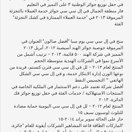
في حفل توزيع جوائز الوطنية ٣ على التميز في التعليم
فاز منطقة الجمال في إل سي سي جوائز خدمة العملاء بالتجزئة
المرموقة ٢٠١٣ في “خدمة العملاء الممتازة في كشك التجزئة”
الفئة
منح في إل سي سي يوم سبا “أفضل صالون” العنوان في
المرموقة جوصبة جوائز الهند أسيصبة ٢٠١٢، أبريل ٢٠١٣
المميز في شركة الهند ٥٠٠ قائمة، ٢٠١٣ – ترتيب أشمل من
الأسرع نموا في الشركات الهندية متوسطة الحجم
المنتج لعام ٢٠١٣ – لل في إل سي سي فترن كتستم، فريدة من
نوعها الوزن إدارة الابتكار خدمة، و في إل سي سي الشكل
الهاتفي ™ التخسيس النفط
أفضل شركة تعتمد على دعم الاستثمار في الملكية الخاصة في
المنتجات الاستهلاكية / خدمات الفئة في حفل توزيع جوائز فك
الدائرة، ٢٠١٣
المنتج لعام ٢٠١٢ – لل في إل سي سي اليومية حماية مضادة
للتلوث لوسيون سبف ١٥
حاز على الحالة سوبر براند ٢٠١٤-١٥
‘الماركات الطاقة قاعة المشاهير الشركات أيقونة للعام “جائزة،
لندن ٢٠١١ – المرأة جائزة رجل أعمال من قبل قوة العلامة