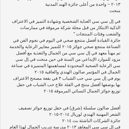
٢٠١٣ – واحدة من أعلى جائزة الهند المدنية
منحت
في إل سي سي العناية الشخصية وشهادة التميز في الاعتراف
الذكية الابتكار من قبل مجلة شركة مرموقة في ممارسات
والشعب وفئات المنتجات “
جائزة القيادة أفضل منتجع صحي في اليوم في نجوم الفن في
الصناعة منتجع صحي جوائز ٢٠١٥ للتميز معايير الرعاية والخدمة
تم مهنأ معهد في إل سي سي من الجمال والتغذية مع أفضل
مزود للموارد الإبداعي من السنة في حين منحت في إل سي
سي الرعاية الصحية المحدودة لمساهمتها المتميزة في صناعة
الجمال في المؤتمر صالون الهندي والعافية ٢٠١٥
يوم في إل سي سي حب الشباب ٣ في بقعة مصحح الاعتراف
بها بوصفها أفضل منتج في الفئة علاج حب الشباب في حفل
توزيع جوائز الجمال النسائي المرموقة ٢٠١٥
أفضل صالون سلسلة (شرق) في حفل توزيع جوائز تصفيف
الشعر المهنية الهندي لوريال ٢٠١٤-٢٠١٥
جائزة الشركات الناشئة بت ٢٠١٤
في إل سي سي المعاهد ٢٠١٣ مدرسة تدريب الجمال لهذا العام