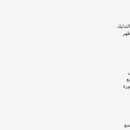
لتدليك
ظهر
ي
ع
ورة
مع