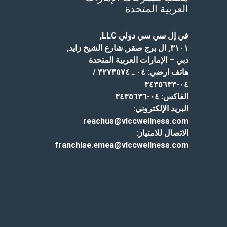
العربية المتحدة
في إل سي سي دولي LLC
,
٣١٠١, ال برج صقر, شارع الشيخ زايد,
دبي – الإمارات العربية المتحدة
هاتف ارضي:
٠٤ ـ ٣٢٧٣٥٧٤ /
٠٤-٣٤٣٥٦٣٣
الفاكس:
٠٤-٣٤٣٥٦٣٦
البريد الإلكتروني:
reachus@vlccwellness.com
الاتصال للامتياز:
franchise.emea@vlccwellness.com