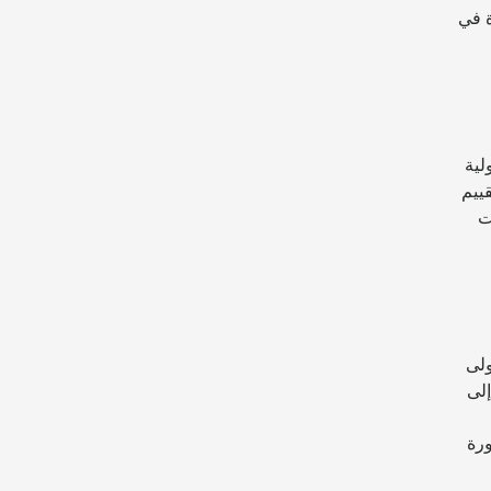
ة في
لية
قييم
ت
ولى
إلى
ورة