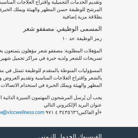
وتقديم الخدمات التجميلية واقتراح العلاجات المناسب
المرشح للوظيفة حسن المظهر والهيئة ويملك الخبرة في
بطلاقة مزية إضافية
المسمى الوظيفي: مصففو شعر
رمز الوظيفة :حد ١٠
تسريحات للشعر ولديه خبرة في مراكز تجميل شهيرة 
المسؤوليات المنوطة بالمتقدم للوظيفة تتمثل في م
بالشعر واقتراح العلاجات المناسبة وتقديم العروض 
المظهر والهيئة ويملك الخبرة في استخدام الاتصالات ا
عنوان البريد الإلكتروني التالي
+أو الفاكس٣٤٣٥٦٣٦ ٤ ٩٧١
me@vlccwellness.com
الفيسبوك الجدول الزمني