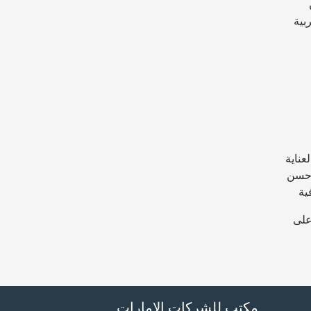
بية
عناية
 حسن
ية
شخصية ويُذكر رمز الوظيفة، وذلك في غضون ٧ أيام على
مكتب للشركات الإمارات