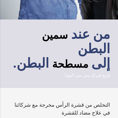
من عند
سمين
البطن
إلى
البطن.
مسطحة
تاريخ في إل سي سي اليوم!
التخلص من قشرة الرأس محرجة مع شركائنا
في علاج مضاد للقشرة