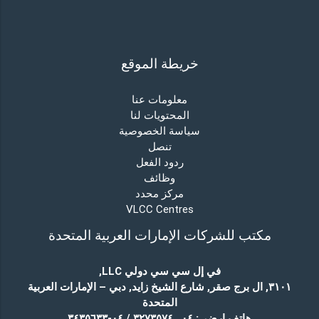
خريطة الموقع
معلومات عنا
المحتويات لنا
سياسة الخصوصية
تنصل
ردود الفعل
وظائف
مركز محدد
VLCC Centres
مكتب للشركات الإمارات العربية المتحدة
في إل سي سي دولي LLC
,
٣١٠١, ال برج صقر, شارع الشيخ زايد, دبي – الإمارات العربية
المتحدة
هاتف ارضي:
٠٤ ـ ٣٢٧٣٥٧٤ / ٠٤-٣٤٣٥٦٣٣