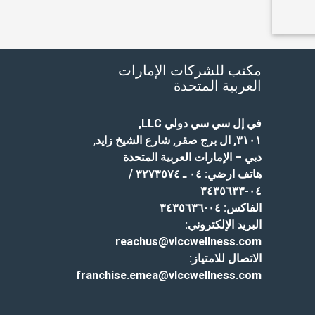
مكتب للشركات الإمارات
العربية المتحدة
في إل سي سي دولي LLC
,
٣١٠١, ال برج صقر, شارع الشيخ زايد,
دبي – الإمارات العربية المتحدة
هاتف ارضي:
٠٤ ـ ٣٢٧٣٥٧٤ /
٠٤-٣٤٣٥٦٣٣
الفاكس:
٠٤-٣٤٣٥٦٣٦
البريد الإلكتروني:
reachus@vlccwellness.com
الاتصال للامتياز:
franchise.emea@vlccwellness.com