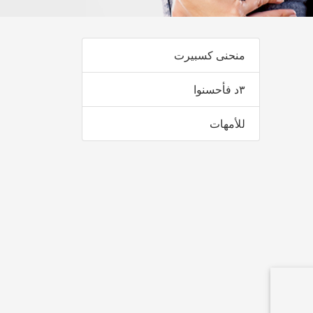
منحنى كسبيرت
٣د فأحسنوا
للأمهات