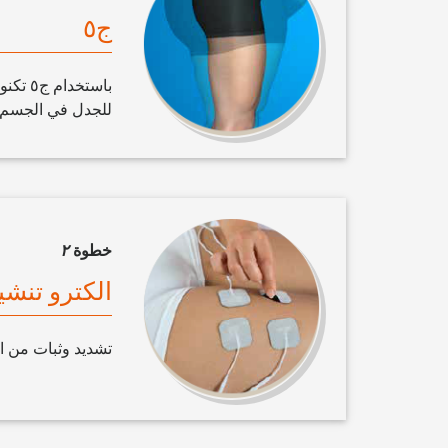
ج٥
باستخد
للجدل في الجسم ل
خطوة
٢
الكترو تنش
تشديد وثبات من ا