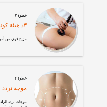
خطوة
٣
٣د هيئة كونتور السلطة جرعة أمبولة والتدليك اليدوي
مزيج قوي من أمبولة ٣د واليدوي والتدليك
خطوة
٤
موجة تردد ا
موجات تردد الرادي