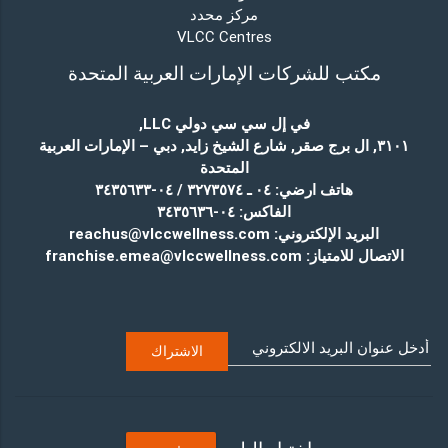
مركز محدد
VLCC Centres
مكتب للشركات الإمارات العربية المتحدة
في إل سي سي دولي LLC
,
٣١٠١, ال برج صقر, شارع الشيخ زايد, دبي – الإمارات العربية
المتحدة
هاتف ارضي:
٠٤ ـ ٣٢٧٣٥٧٤ / ٠٤-٣٤٣٥٦٣٣
الفاكس:
٠٤-٣٤٣٥٦٣٦
البريد الإلكتروني:
reachus@vlccwellness.com
الاتصال للامتياز:
franchise.emea@vlccwellness.com