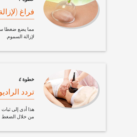
فراغ (لإزال
مما يضع ضغطا سلبي
لإزالة السموم.
خطوة
٤
تردد الرادي
هذا أدى إلى ثبات 
من خلال الضغط ف