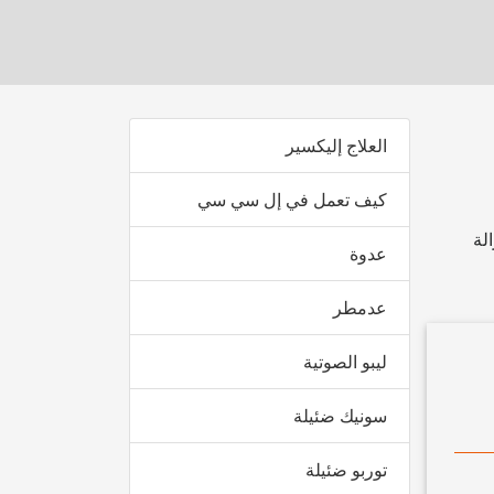
العلاج إليكسير
كيف تعمل في إل سي سي
لة
عدوة
عدمطر
ليبو الصوتية
سونيك ضئيلة
توربو ضئيلة