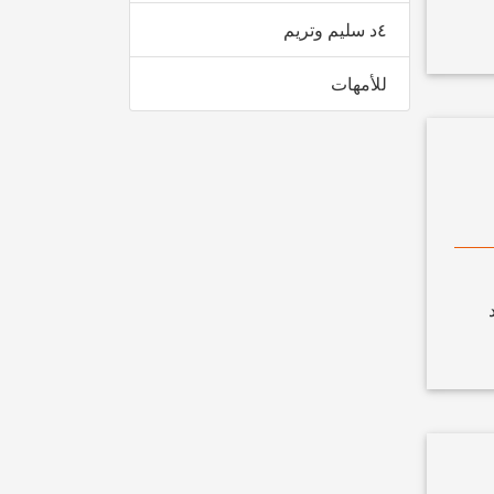
٤د سليم وتريم
للأمهات