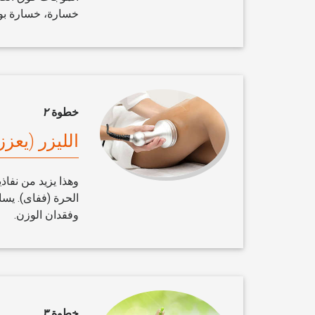
خسارة، خسارة بو
خطوة
٢
الليزر (يعز
وهذا يزيد من نفاذ
الحرة (ففاى). يس
وفقدان الوزن.
خطوة
٣