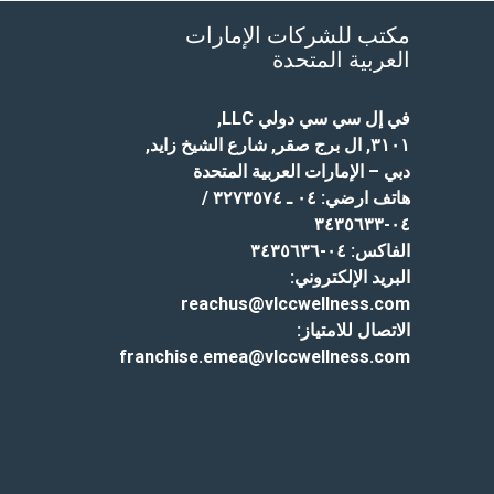
مكتب للشركات الإمارات
العربية المتحدة
في إل سي سي دولي LLC
,
٣١٠١, ال برج صقر, شارع الشيخ زايد,
دبي – الإمارات العربية المتحدة
هاتف ارضي:
٠٤ ـ ٣٢٧٣٥٧٤ /
٠٤-٣٤٣٥٦٣٣
الفاكس:
٠٤-٣٤٣٥٦٣٦
البريد الإلكتروني:
reachus@vlccwellness.com
الاتصال للامتياز:
franchise.emea@vlccwellness.com