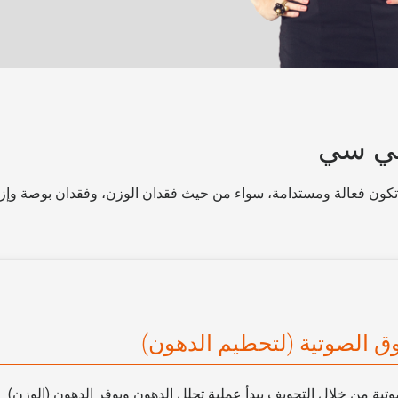
تكون فعالة ومستدامة، سواء من حيث فقدان الوزن، وفقدان بوصة وإزا
ق الصوتية (لتحطيم الدهون)
ية من خلال التجويف يبدأ عملية تحلل الدهون ويوفر الدهون (الوزن)