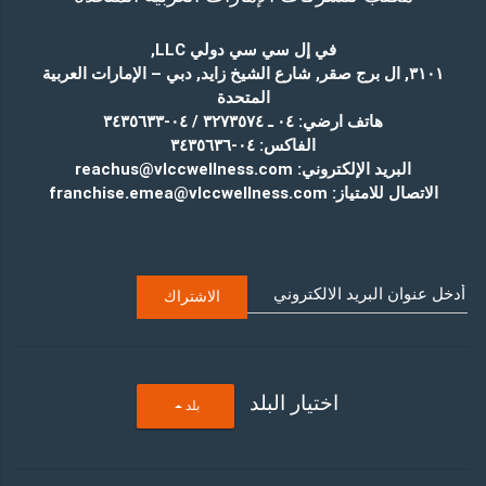
في إل سي سي دولي LLC
,
٣١٠١, ال برج صقر, شارع الشيخ زايد, دبي – الإمارات العربية
المتحدة
هاتف ارضي:
٠٤ ـ ٣٢٧٣٥٧٤ / ٠٤-٣٤٣٥٦٣٣
الفاكس:
٠٤-٣٤٣٥٦٣٦
البريد الإلكتروني:
reachus@vlccwellness.com
الاتصال للامتياز:
franchise.emea@vlccwellness.com
اختيار البلد
T
بلد
O
G
G
L
E