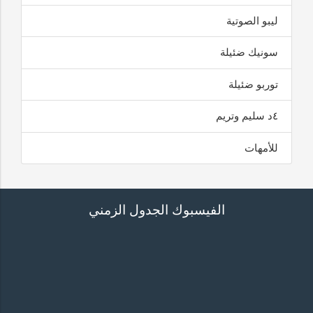
ليبو الصوتية
سونيك ضئيلة
توربو ضئيلة
٤د سليم وتريم
للأمهات
الفيسبوك الجدول الزمني