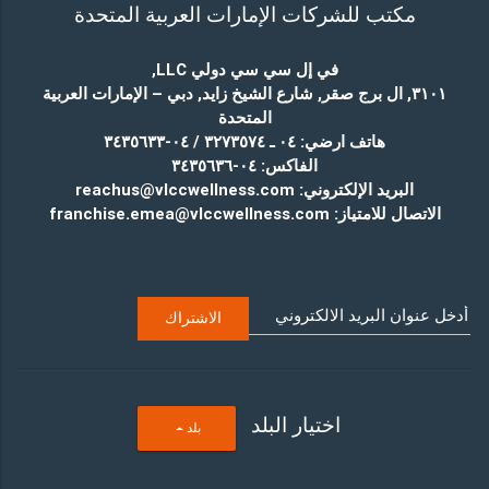
مكتب للشركات الإمارات العربية المتحدة
في إل سي سي دولي LLC
,
٣١٠١, ال برج صقر, شارع الشيخ زايد, دبي – الإمارات العربية
المتحدة
هاتف ارضي:
٠٤ ـ ٣٢٧٣٥٧٤ / ٠٤-٣٤٣٥٦٣٣
الفاكس:
٠٤-٣٤٣٥٦٣٦
البريد الإلكتروني:
reachus@vlccwellness.com
الاتصال للامتياز:
franchise.emea@vlccwellness.com
اختيار البلد
T
بلد
O
G
G